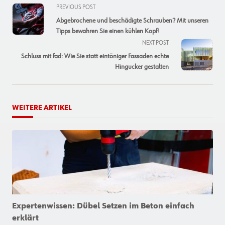
<span
PREVIOUS POST
class="nav-
Abgebrochene und beschädigte Schrauben? Mit unseren
subtitle
Tipps bewahren Sie einen kühlen Kopf!
screen-
NEXT POST
reader-
Schluss mit fad: Wie Sie statt eintöniger Fassaden echte
text">Page</span>
Hingucker gestalten
WEITERE ARTIKEL
Expertenwissen: Dübel Setzen im Beton einfach
erklärt