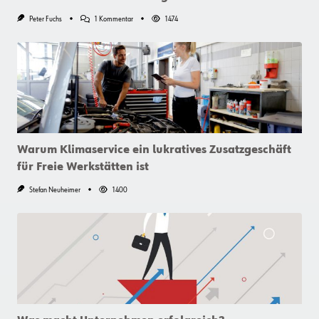
Zu
Peter Fuchs
1 Kommentar
1474
Ruhe?
Bitte!
–
Alles
Über
Schallschutz
Bei
Gebäudetechnischen
Anlagen
Warum Klimaservice ein lukratives Zusatzgeschäft
für Freie Werkstätten ist
Stefan Neuheimer
1400