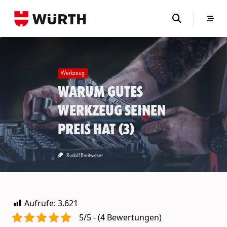
Skip
to
content
Werkzeug
Warum gutes
Werkzeug seinen
Preis hat (3)
Rudolf Breitwieser
Aufrufe:
3.621
5/5 - (4 Bewertungen)