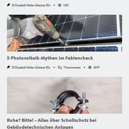
DI Elisabeth Weber-Zehetner BSc
1475
5 Photovoltaik-Mythen im Faktencheck
Zu
DI Elisabeth Weber-Zehetner BSc
7 Kommentare
4979
5
Photovoltaik-
Mythen
Im
Faktencheck
Ruhe? Bitte! – Alles über Schallschutz bei
Gebäudetechnischen Anlagen