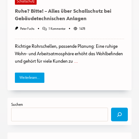
Schallschutz
Ruhe? Bitte! – Alles über Schallschutz bei
Gebäudetechnischen Anlagen
Zu
Peter Fuchs
1 Kommentar
1478
Ruhe?
Bitte!
–
Richtige Rohrschellen, passende Planung: Eine ruhige
Alles
Über
Wohn- und Arbeitsatmosphäre erhöht das Wohlbefinden
Schallschutz
und gehört für viele Kunden zu
...
Bei
Gebäudetechnischen
Anlagen
Weiterlesen...
Suchen